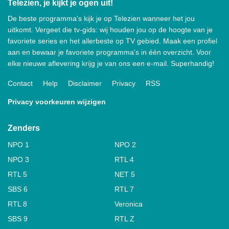
Telezien, je kijkt je ogen uit!
De beste programma's kijk je op Telezien wanneer het jou
uitkomt. Vergeet die tv-gids: wij houden jou op de hoogte van je
favoriete series en het allerbeste op TV gebied. Maak een profiel
aan en bewaar je favoriete programma's in één overzicht. Voor
elke nieuwe aflevering krijg je van ons een e-mail. Superhandig!
Contact
Help
Disclaimer
Privacy
RSS
Privacy voorkeuren wijzigen
Zenders
NPO 1
NPO 2
NPO 3
RTL 4
RTL 5
NET 5
SBS 6
RTL 7
RTL 8
Veronica
SBS 9
RTL Z