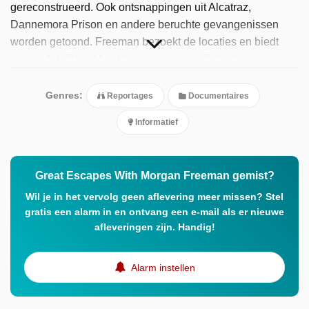
gereconstrueerd. Ook ontsnappingen uit Alcatraz,
Dannemora Prison en andere beruchte gevangenissen
worden getoond. Freeman bezoekt de locaties en biedt
een gedetailleerd beeld van de omstandigheden waarmee
de gevangenen te maken hadden tijdens hun
ontsnappingspogingen. Interviews met gevangenen, hun
Genres:
Reportages
Documentaires
families, medegevangenen en gevangenispersoneel
Informatief
geven extra inzicht in de gebeurtenissen.
Great Escapes With Morgan Freeman gemist?
Wil je in het vervolg geen aflevering meer missen? Stel
gratis een alarm in en ontvang een e-mail als er nieuwe
afleveringen zijn. Handig!
Alarm instellen