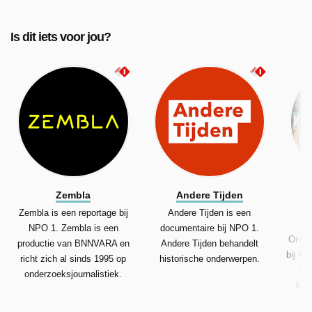
Is dit iets voor jou?
Zembla
Andere Tijden
Ke
Zembla is een reportage bij
Andere Tijden is een
K
NPO 1. Zembla is een
documentaire bij NPO 1.
Ontma
productie van BNNVARA en
Andere Tijden behandelt
bij RT
richt zich al sinds 1995 op
historische onderwerpen.
rei
onderzoeksjournalistiek.
loca
Eu