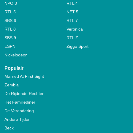
NPO 3
RTL 4
RTL 5
NET 5
SBS 6
RTL 7
RTL 8
Veronica
SBS 9
RTL Z
ESPN
Ziggo Sport
Nickelodeon
Populair
Married At First Sight
Zembla
De Rijdende Rechter
Het Familiediner
De Verandering
Andere Tijden
Beck