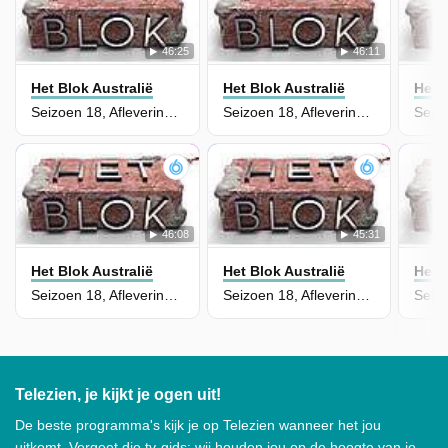
46:25
46:11
Het Blok Australië
Het Blok Australië
Het 
Seizoen 18, Aflevering 34 - Office Rumpus Continues
Seizoen 18, Aflevering 33 - Office Rumpus Begins
46:08
45:31
Het Blok Australië
Het Blok Australië
Het 
Seizoen 18, Aflevering 32 - Living & Dining Reveal
Seizoen 18, Aflevering 31 - Living & Dining Continues
Telezien, je kijkt je ogen uit!
De beste programma's kijk je op Telezien wanneer het jou
uitkomt. Vergeet die tv-gids: wij houden jou op de hoogte van je