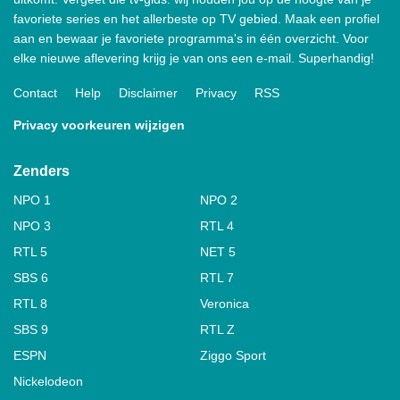
favoriete series en het allerbeste op TV gebied. Maak een profiel
aan en bewaar je favoriete programma's in één overzicht. Voor
elke nieuwe aflevering krijg je van ons een e-mail. Superhandig!
Contact
Help
Disclaimer
Privacy
RSS
Privacy voorkeuren wijzigen
Zenders
NPO 1
NPO 2
NPO 3
RTL 4
RTL 5
NET 5
SBS 6
RTL 7
RTL 8
Veronica
SBS 9
RTL Z
ESPN
Ziggo Sport
Nickelodeon