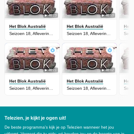
46:23
46:10
Het Blok Australië
Het Blok Australië
Het 
Seizoen 18, Aflevering 39 - Guest Bedroom & Laundry Continues
Seizoen 18, Aflevering 38 - Guest Bedroom & Laundry Continues
46:21
46:02
Het Blok Australië
Het Blok Australië
Het 
Seizoen 18, Aflevering 37 - Guest Bedroom & Laundry Begins
Seizoen 18, Aflevering 36 - Office Rumpus Reveal
Telezien, je kijkt je ogen uit!
De beste programma's kijk je op Telezien wanneer het jou
uitkomt. Vergeet die tv-gids: wij houden jou op de hoogte van je