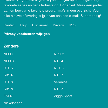
favoriete series en het allerbeste op TV gebied. Maak een profiel
aan en bewaar je favoriete programma's in één overzicht. Voor
elke nieuwe aflevering krijg je van ons een e-mail. Superhandig!
Contact
Help
Disclaimer
Privacy
RSS
Privacy voorkeuren wijzigen
Zenders
NPO 1
NPO 2
NPO 3
RTL 4
RTL 5
NET 5
SBS 6
RTL 7
RTL 8
Veronica
SBS 9
RTL Z
ESPN
Ziggo Sport
Nickelodeon