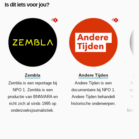
Is dit iets voor jou?
Zembla
Andere Tijden
An
Zembla is een reportage bij
Andere Tijden is een
Ande
NPO 1. Zembla is een
documentaire bij NPO 1.
spor
productie van BNNVARA en
Andere Tijden behandelt
Het
richt zich al sinds 1995 op
historische onderwerpen.
Ti
onderzoeksjournalistiek.
histor