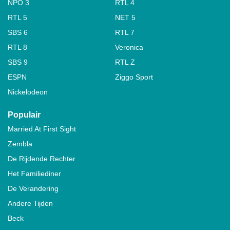
NPO 3
RTL 4
RTL 5
NET 5
SBS 6
RTL 7
RTL 8
Veronica
SBS 9
RTL Z
ESPN
Ziggo Sport
Nickelodeon
Populair
Married At First Sight
Zembla
De Rijdende Rechter
Het Familiediner
De Verandering
Andere Tijden
Beck