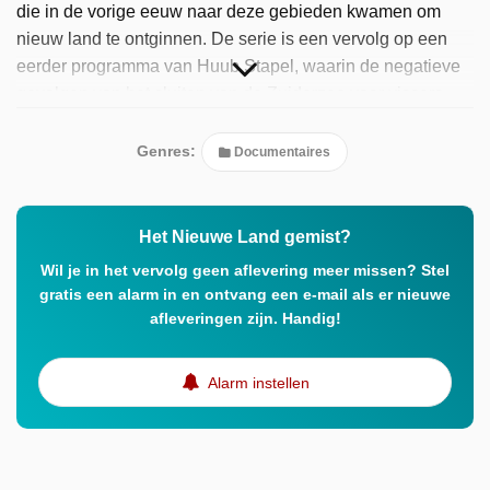
die in de vorige eeuw naar deze gebieden kwamen om
nieuw land te ontginnen. De serie is een vervolg op een
eerder programma van Huub Stapel, waarin de negatieve
gevolgen van het sluiten van de Zuiderzee voor vissers
werden onderzocht. In "Het Nieuwe Land" ligt de focus op
de positieve gevolgen van deze ingreep.
Genres:
Documentaires
Het Nieuwe Land gemist?
Wil je in het vervolg geen aflevering meer missen? Stel
gratis een alarm in en ontvang een e-mail als er nieuwe
afleveringen zijn. Handig!
Alarm instellen