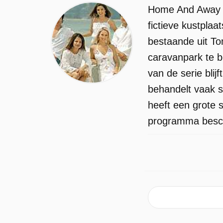
Home And Away is
fictieve kustpla
bestaande uit T
caravanpark te 
van de serie bl
behandelt vaak s
heeft een grote 
programma beschi