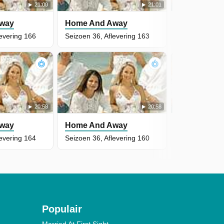
21:00
21:01
way
Home And Away
Home And 
levering 166
Seizoen 36, Aflevering 163
Seizoen 36, A
20:58
20:58
way
Home And Away
Home And 
levering 164
Seizoen 36, Aflevering 160
Seizoen 36, A
Populair