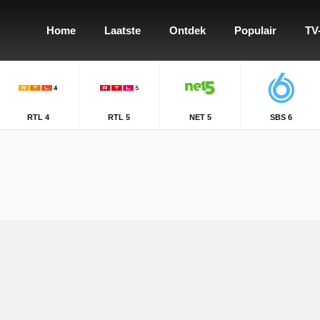
Home
Laatste
Ontdek
Populair
TV
RTL 4
RTL 5
NET 5
SBS 6