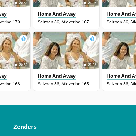
20:52
21:06
way
Home And Away
Home And A
evering 170
Seizoen 36, Aflevering 167
Seizoen 36, Af
20:39
21:08
way
Home And Away
Home And A
evering 168
Seizoen 36, Aflevering 165
Seizoen 36, Af
Zenders