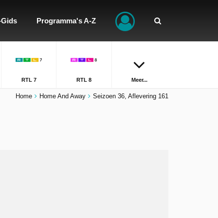
-Gids
Programma's A-Z
RTL 7
RTL 8
Meer...
Home
Home And Away
Seizoen 36, Aflevering 161