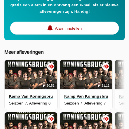
gratis een alarm in en ontvang een e-mail als er nieuwe
afleveringen zijn. Handig!
Alarm instellen
Meer afleveringen
50:51
51:11
Kamp Van Koningsbrugge
Kamp Van Koningsbrugge
Kamp
Seizoen 7, Aflevering 8
Seizoen 7, Aflevering 7
Seizo