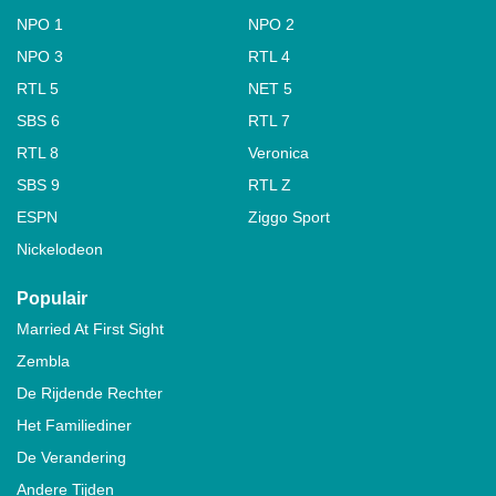
NPO 1
NPO 2
NPO 3
RTL 4
RTL 5
NET 5
SBS 6
RTL 7
RTL 8
Veronica
SBS 9
RTL Z
ESPN
Ziggo Sport
Nickelodeon
Populair
Married At First Sight
Zembla
De Rijdende Rechter
Het Familiediner
De Verandering
Andere Tijden