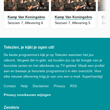
50:39
51:56
Kamp Van Koningsbrugge
Kamp Van Koningsbrugge
Kamp
Seizoen 7, Aflevering 6
Seizoen 7, Aflevering 5
Seizo
Telezien, je kijkt je ogen uit!
De beste programma's kijk je op Telezien wanneer het jou
uitkomt. Vergeet die tv-gids: wij houden jou op de hoogte van je
favoriete series en het allerbeste op TV gebied. Maak een profiel
aan en bewaar je favoriete programma's in één overzicht. Voor
elke nieuwe aflevering krijg je van ons een e-mail. Superhandig!
Contact
Help
Disclaimer
Privacy
RSS
Privacy voorkeuren wijzigen
Zenders