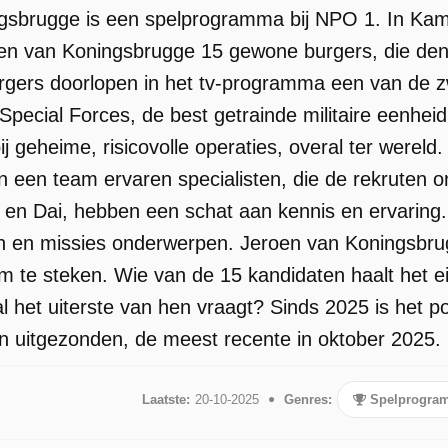
sbrugge is een spelprogramma bij NPO 1. In Kam
en van Koningsbrugge 15 gewone burgers, die denke
gers doorlopen in het tv-programma een van de z
 Special Forces, de best getrainde militaire eenhe
j geheime, risicovolle operaties, overal ter werel
n een team ervaren specialisten, die de rekruten
y en Dai, hebben een schat aan kennis en ervarin
en en missies onderwerpen. Jeroen van Koningsbru
em te steken. Wie van de 15 kandidaten haalt het 
al het uiterste van hen vraagt? Sinds 2025 is het 
gen uitgezonden, de meest recente in oktober 2025.
Laatste:
20-10-2025
Genres:
Spelprogra