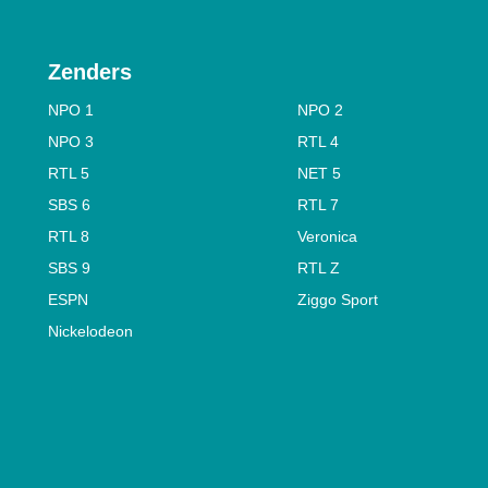
Zenders
NPO 1
NPO 2
NPO 3
RTL 4
RTL 5
NET 5
SBS 6
RTL 7
RTL 8
Veronica
SBS 9
RTL Z
ESPN
Ziggo Sport
Nickelodeon