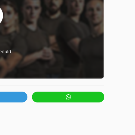
duld...