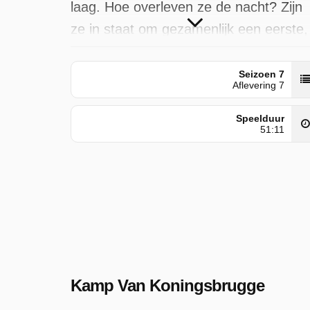
laag. Hoe overleven ze de nacht? Zijn
ze in staat om gezamenlijk een eerste,
echte tactische opdracht uit te voeren?
Seizoen 7
Kamp Van Koningsbrugge is door NPO
Aflevering 7
1 uitgezonden op maandag 13 oktober
Speelduur
2025 om 20:35 uur.
51:11
Kamp Van Koningsbrugge