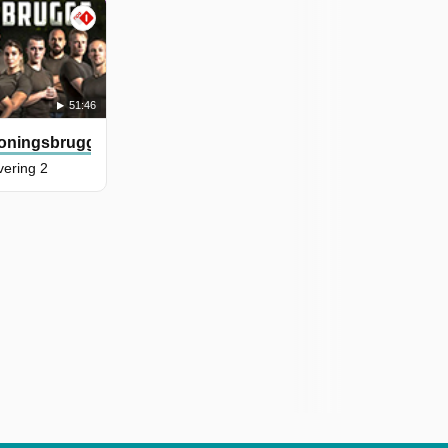
51:46
oningsbrugge
vering 2