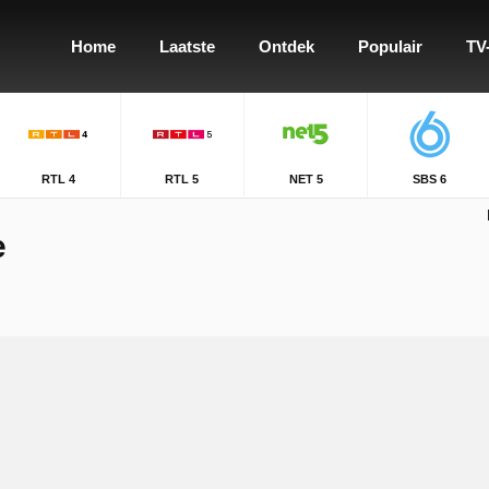
Home
Laatste
Ontdek
Populair
TV
RTL 4
RTL 5
NET 5
SBS 6
e