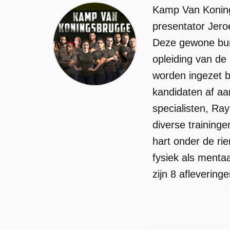
Kamp Van Koning
presentator Jero
Deze gewone bur
opleiding van de
worden ingezet bi
kandidaten af aa
specialisten, Ra
diverse training
hart onder de ri
fysiek als menta
zijn 8 afleverin