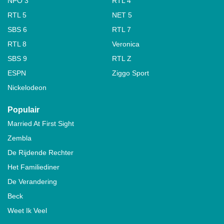
NPO 3
RTL 4
RTL 5
NET 5
SBS 6
RTL 7
RTL 8
Veronica
SBS 9
RTL Z
ESPN
Ziggo Sport
Nickelodeon
Populair
Married At First Sight
Zembla
De Rijdende Rechter
Het Familiediner
De Verandering
Beck
Weet Ik Veel