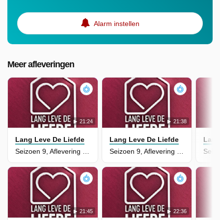
Alarm instellen
Meer afleveringen
21:24
21:38
Lang Leve De Liefde
Lang Leve De Liefde
Lang
Seizoen 9, Aflevering 31
Seizoen 9, Aflevering 30
21:45
22:36