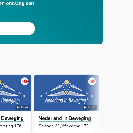
n en ontvang een
15:44
15:01
n Beweging
Nederland In Beweging
Nederland 
levering 178
Seizoen 22, Aflevering 175
Seizoen 22, A