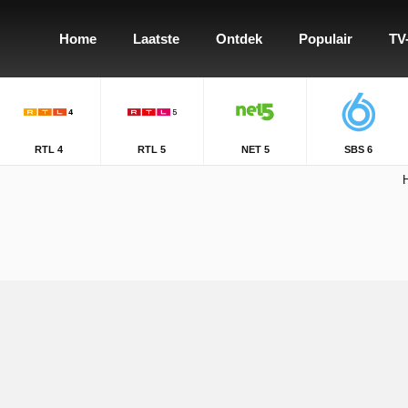
Home
Laatste
Ontdek
Populair
TV
RTL 4
RTL 5
NET 5
SBS 6