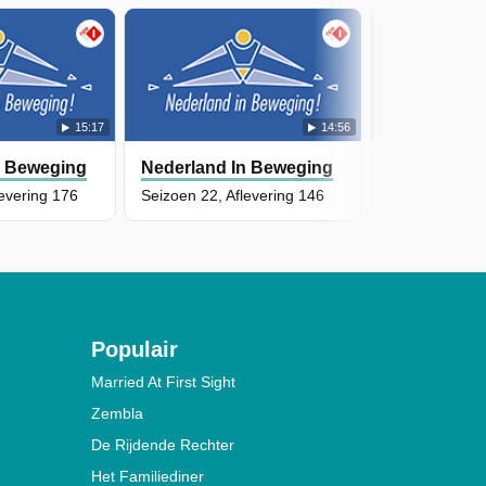
15:17
14:56
n Beweging
Nederland In Beweging
Nederland 
levering 176
Seizoen 22, Aflevering 146
Seizoen 22, A
Populair
Married At First Sight
Zembla
De Rijdende Rechter
Het Familiediner