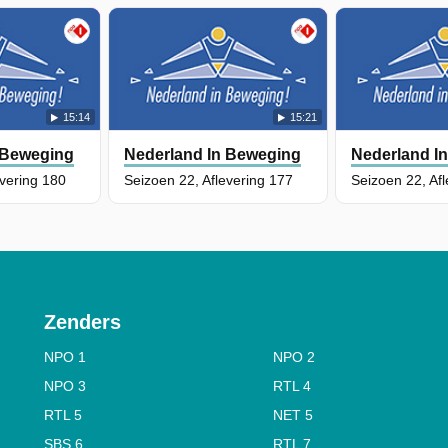
15:14
15:21
 Beweging
Nederland In Beweging
Nederland I
evering 180
Seizoen 22, Aflevering 177
Seizoen 22, Af
Zenders
NPO 1
NPO 2
NPO 3
RTL 4
RTL 5
NET 5
SBS 6
RTL 7