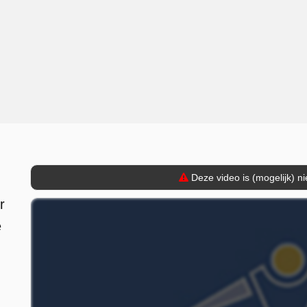
Deze video is (mogelijk) n
r
e