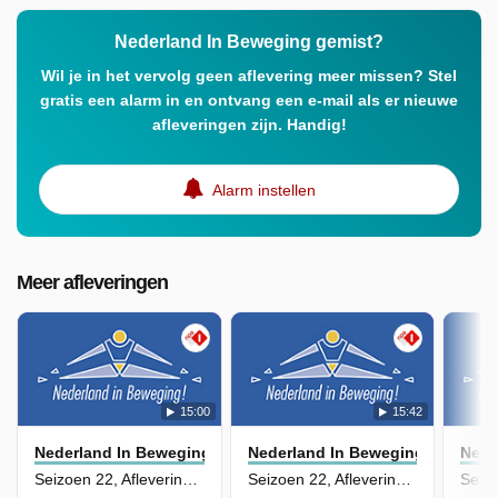
Nederland In Beweging gemist?
Wil je in het vervolg geen aflevering meer missen? Stel
gratis een alarm in en ontvang een e-mail als er nieuwe
afleveringen zijn. Handig!
Alarm instellen
Meer afleveringen
15:00
15:42
Nederland In Beweging
Nederland In Beweging
Nede
Seizoen 22, Aflevering 184
Seizoen 22, Aflevering 183