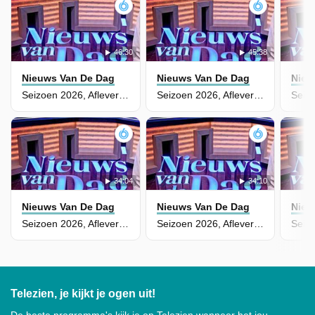
46:30
45:38
Nieuws Van De Dag
Nieuws Van De Dag
Nieu
Seizoen 2026, Aflevering 139
Seizoen 2026, Aflevering 138
34:04
34:10
Nieuws Van De Dag
Nieuws Van De Dag
Nieu
Seizoen 2026, Aflevering 137
Seizoen 2026, Aflevering 136
Telezien, je kijkt je ogen uit!
De beste programma's kijk je op Telezien wanneer het jou