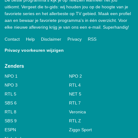
uitkomt. Vergeet die tv-gids: wij houden jou op de hoogte van je
favoriete series en het allerbeste op TV gebied. Maak een profiel
aan en bewaar je favoriete programma's in één overzicht. Voor
elke nieuwe aflevering krijg je van ons een e-mail. Superhandig!
Contact
Help
Disclaimer
Privacy
RSS
Privacy voorkeuren wijzigen
Zenders
NPO 1
NPO 2
NPO 3
RTL 4
RTL 5
NET 5
SBS 6
RTL 7
RTL 8
Veronica
SBS 9
RTL Z
ESPN
Ziggo Sport