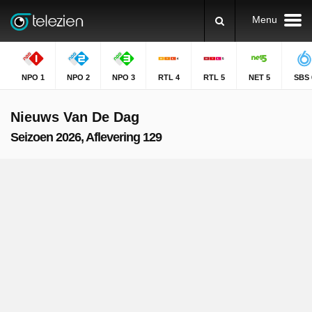
Menu
NPO 1
NPO 2
NPO 3
RTL 4
RTL 5
NET 5
SBS 
Nieuws Van De Dag
Seizoen 2026, Aflevering 129