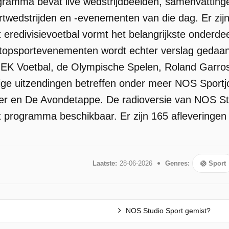
ramma bevat live wedstrijdbeelden, samenvattinge
ortwedstrijden en -evenementen van die dag. Er zij
t eredivisievoetbal vormt het belangrijkste onderd
topsportevenementen wordt echter verslag gedaa
EK Voetbal, de Olympische Spelen, Roland Garros
ige uitzendingen betreffen onder meer NOS Sport
er en De Avondetappe. De radioversie van NOS St
t programma beschikbaar. Er zijn 165 afleveringen 
Laatste:
28-06-2026
Genres:
Sport
NOS Studio Sport gemist?