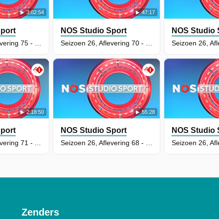
3:02:54
47:17
port
NOS Studio Sport
NOS Studio 
Seizoen 26, Aflevering 75 - NK Wielrennen
Seizoen 26, Aflevering 70 - NOS Sport: Hockey Pro League
2:18:50
55:28
port
NOS Studio Sport
NOS Studio 
Seizoen 26, Aflevering 71 - Atletiek FBK Games
Seizoen 26, Aflevering 68 - NOS Sport: Hockey Pro League
Seizoen 26, Afl
Zenders