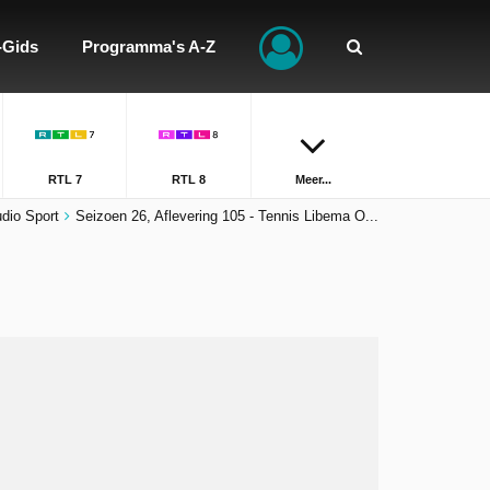
-Gids
Programma's A-Z
RTL 7
RTL 8
Meer...
dio Sport
Seizoen 26, Aflevering 105 - Tennis Libema O...