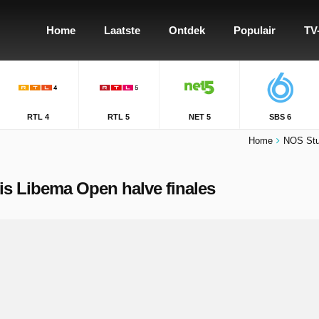
Home
Laatste
Ontdek
Populair
TV
RTL 4
RTL 5
NET 5
SBS 6
Home
NOS Stu
nis Libema Open halve finales