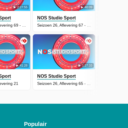
2:27:55
40:09
Sport
NOS Studio Sport
NOS Studio
Seizoen 26, Aflevering 69 - NOS Sport: Hockey Pro League
Seizoen 26, Aflevering 67 - NOS Sport: Tennis Libema Open halve finales
41:28
1:27:33
Sport
NOS Studio Sport
NOS Studio
evering 21
Seizoen 26, Aflevering 65 - NOS Studio Sport Live
Seizoen 26, Af
Populair