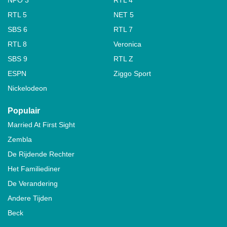
RTL 5
NET 5
SBS 6
RTL 7
RTL 8
Veronica
SBS 9
RTL Z
ESPN
Ziggo Sport
Nickelodeon
Populair
Married At First Sight
Zembla
De Rijdende Rechter
Het Familiediner
De Verandering
Andere Tijden
Beck