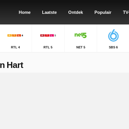
Home
Laatste
Ontdek
Populair
TV
RTL 4
RTL 5
NET 5
SBS 6
n Hart