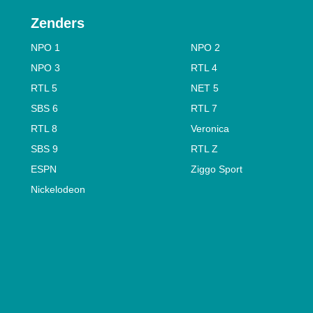
Zenders
NPO 1
NPO 2
NPO 3
RTL 4
RTL 5
NET 5
SBS 6
RTL 7
RTL 8
Veronica
SBS 9
RTL Z
ESPN
Ziggo Sport
Nickelodeon