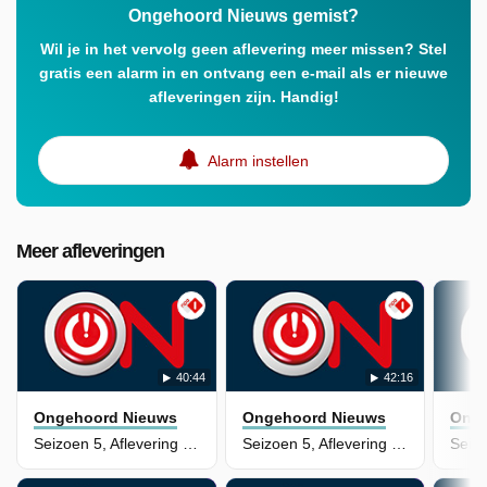
Ongehoord Nieuws gemist?
Wil je in het vervolg geen aflevering meer missen? Stel
gratis een alarm in en ontvang een e-mail als er nieuwe
afleveringen zijn. Handig!
Alarm instellen
Meer afleveringen
40:44
42:16
Ongehoord Nieuws
Ongehoord Nieuws
Onge
Seizoen 5, Aflevering 36
Seizoen 5, Aflevering 35