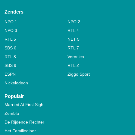
Zenders
NPO 1
NPO 2
NPO 3
RTL 4
RTL 5
NET 5
SBS 6
RTL 7
RTL 8
Veronica
SBS 9
RTL Z
ESPN
Ziggo Sport
Nickelodeon
Populair
Married At First Sight
Zembla
De Rijdende Rechter
Het Familiediner