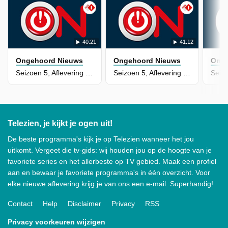
40:21
41:12
Ongehoord Nieuws
Ongehoord Nieuws
Onge
Seizoen 5, Aflevering 34
Seizoen 5, Aflevering 33
Telezien, je kijkt je ogen uit!
De beste programma's kijk je op Telezien wanneer het jou
uitkomt. Vergeet die tv-gids: wij houden jou op de hoogte van je
favoriete series en het allerbeste op TV gebied. Maak een profiel
aan en bewaar je favoriete programma's in één overzicht. Voor
elke nieuwe aflevering krijg je van ons een e-mail. Superhandig!
Contact
Help
Disclaimer
Privacy
RSS
Privacy voorkeuren wijzigen