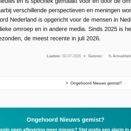
nieuws en is specifiek gemaakt voor en door de o
rbij verschillende perspectieven en meningen wor
d Nederland is opgericht voor de mensen in Ned
blieke omroep en in andere media. Sinds 2025 is h
ezonden, de meest recente in juli 2026.
Laatste:
02-07-2026
Genres:
Actualitei
Ongehoord Nieuws gemist?
Ongehoord Nieuws gemist?
ervolg geen aflevering meer missen? Stel gratis een alarm i