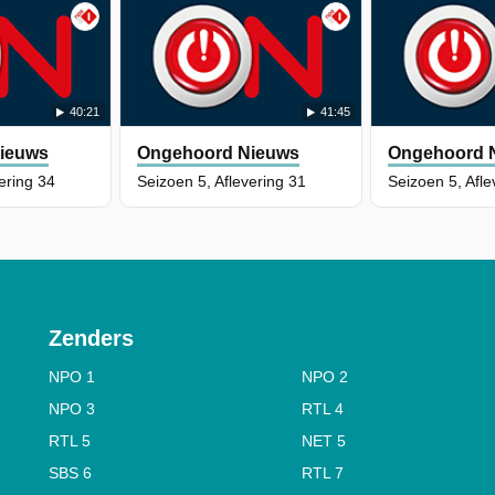
40:21
41:45
ieuws
Ongehoord Nieuws
Ongehoord 
ering 34
Seizoen 5, Aflevering 31
Seizoen 5, Afle
Zenders
NPO 1
NPO 2
NPO 3
RTL 4
RTL 5
NET 5
SBS 6
RTL 7