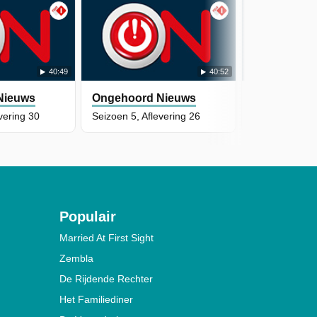
40:49
40:52
Nieuws
Ongehoord Nieuws
Ongehoord
vering 30
Seizoen 5, Aflevering 26
Seizoen 5, Afl
Populair
Married At First Sight
Zembla
De Rijdende Rechter
Het Familiediner