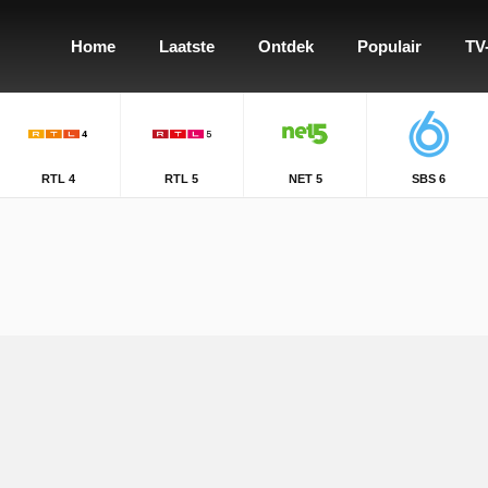
Home
Laatste
Ontdek
Populair
TV
RTL 4
RTL 5
NET 5
SBS 6