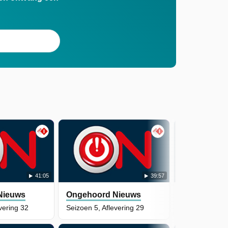
41:05
39:57
Nieuws
Ongehoord Nieuws
Ongehoord
vering 32
Seizoen 5, Aflevering 29
Seizoen 5, Afl