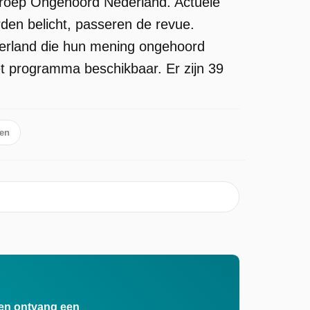
mroep Ongehoord Nederland. Actuele
den belicht, passeren de revue.
erland die hun mening ongehoord
et programma beschikbaar. Er zijn 39
ten
n en ontvang een