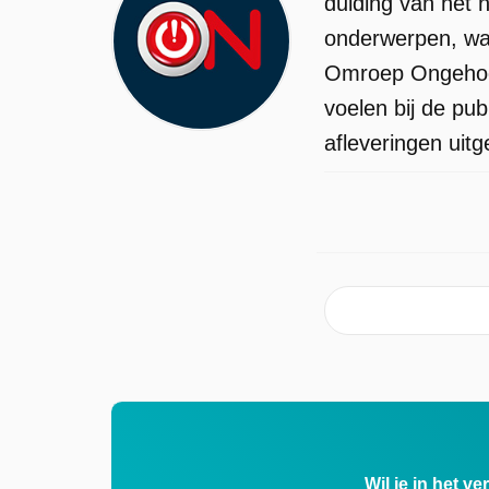
duiding van het 
onderwerpen, waa
Omroep Ongehoor
voelen bij de pu
afleveringen uitg
Wil je in het v