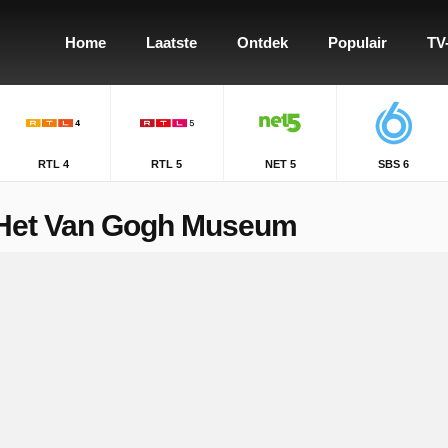
Home
Laatste
Ontdek
Populair
TV
RTL 4
RTL 5
NET 5
SBS 6
 Het Van Gogh Museum