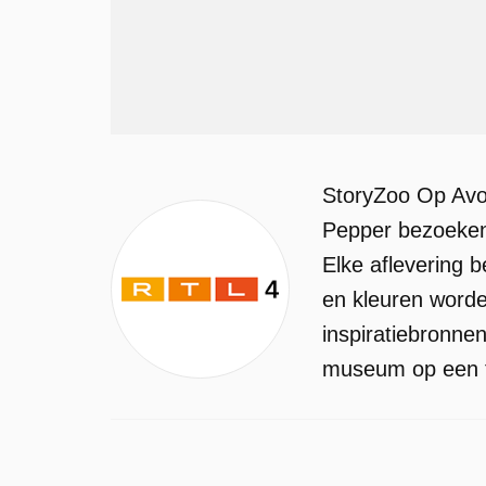
StoryZoo Op Avo
Pepper bezoeken
Elke aflevering 
en kleuren worde
inspiratiebronne
museum op een t