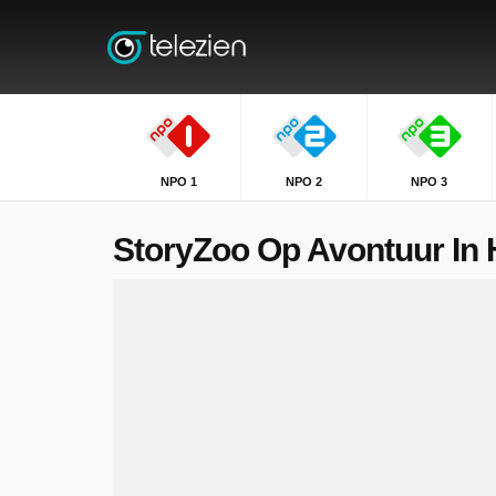
NPO 1
NPO 2
NPO 3
StoryZoo Op Avontuur In