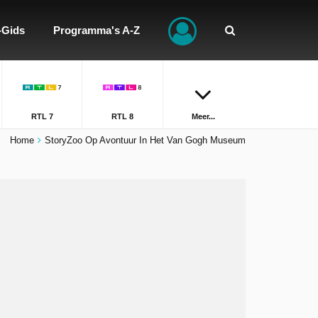
-Gids
Programma's A-Z
RTL 7
RTL 8
Meer...
Home
StoryZoo Op Avontuur In Het Van Gogh Museum