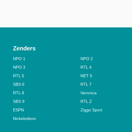
Zenders
NPO 1
NPO 2
NPO 3
RTL 4
RTL 5
NET 5
SBS 6
RTL 7
RTL 8
Veronica
SBS 9
RTL Z
ESPN
Ziggo Sport
Nickelodeon