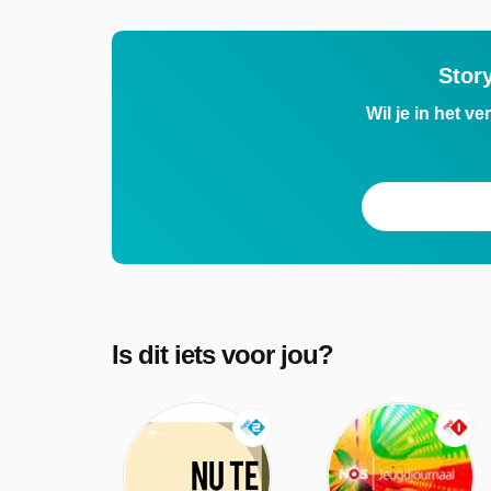
Stor
Wil je in het v
Is dit iets voor jou?