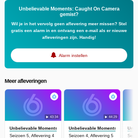
Unbelievable Moments: Caught On Camera
gemist?
Wil je in het vervolg geen aflevering meer missen? Stel
gratis een alarm in en ontvang een e-mail als er nieuwe
afleveringen zijn. Handig!
Alarm instellen
Meer afleveringen
43:34
44:29
Unbelievable Moments: Caught On Camera
Unbelievable Moments: Caught 
Unbe
Seizoen 5, Aflevering 4
Seizoen 4, Aflevering 5
Seizo