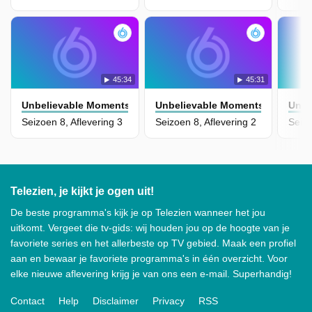
45:34
45:31
Unbelievable Moments: Caught On Camera
Unbelievable Moments: Caught 
Unbe
Seizoen 8, Aflevering 3
Seizoen 8, Aflevering 2
Seizo
Telezien, je kijkt je ogen uit!
De beste programma's kijk je op Telezien wanneer het jou
uitkomt. Vergeet die tv-gids: wij houden jou op de hoogte van je
favoriete series en het allerbeste op TV gebied. Maak een profiel
aan en bewaar je favoriete programma's in één overzicht. Voor
elke nieuwe aflevering krijg je van ons een e-mail. Superhandig!
Contact
Help
Disclaimer
Privacy
RSS