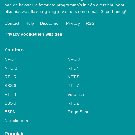
aan en bewaar je favoriete programma's in één overzicht. Voor
elke nieuwe aflevering krijg je van ons een e-mail. Superhandig!
Contact
Help
Disclaimer
Privacy
RSS
Privacy voorkeuren wijzigen
Zenders
NPO 1
NPO 2
NPO 3
RTL 4
RTL 5
NET 5
SBS 6
RTL 7
RTL 8
Veronica
SBS 9
RTL Z
ESPN
Ziggo Sport
Nickelodeon
Populair