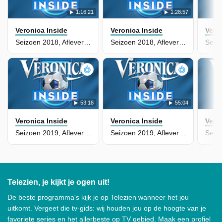
1:16:21
1:28:57
Veronica Inside
Veronica Inside
Vero
Seizoen 2018, Aflevering 60
Seizoen 2018, Aflevering 56
53:18
55:04
Veronica Inside
Veronica Inside
Vero
Seizoen 2019, Aflevering 74
Seizoen 2019, Aflevering 76
Telezien, je kijkt je ogen uit!
De beste programma's kijk je op Telezien wanneer het jou
uitkomt. Vergeet die tv-gids: wij houden jou op de hoogte van je
favoriete series en het allerbeste op TV gebied. Maak een profiel