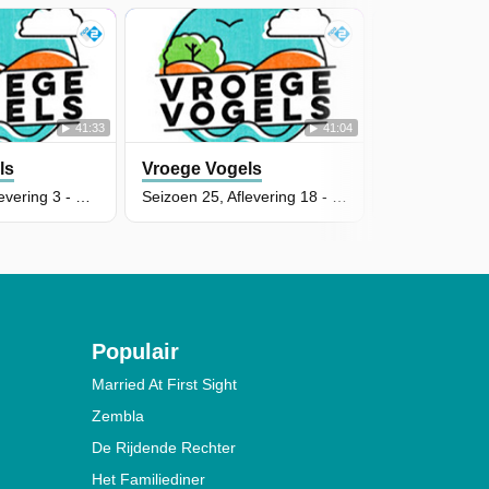
41:33
41:04
ls
Vroege Vogels
Vroege Vog
Seizoen 26, Aflevering 3 - Waterland
Seizoen 25, Aflevering 18 - Elperstroomgebied
Populair
Married At First Sight
Zembla
De Rijdende Rechter
Het Familiediner