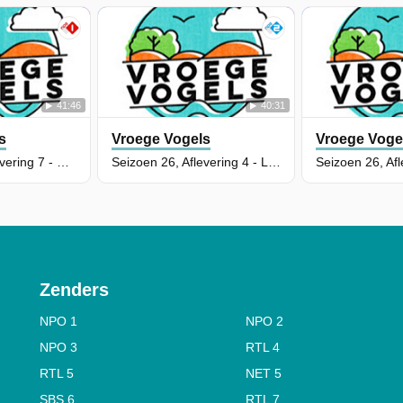
41:46
40:31
s
Vroege Vogels
Vroege Voge
Seizoen 26, Aflevering 7 - Slikken van De Heen
Seizoen 26, Aflevering 4 - Lettelberterpetten
Zenders
NPO 1
NPO 2
NPO 3
RTL 4
RTL 5
NET 5
SBS 6
RTL 7