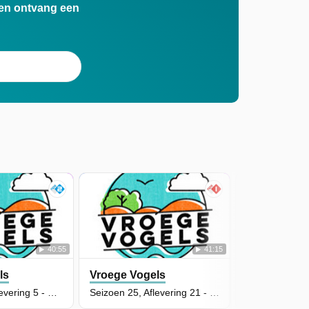
n en ontvang een
40:55
41:15
ls
Vroege Vogels
Vroege Vog
Seizoen 26, Aflevering 5 - Zalk
Seizoen 25, Aflevering 21 - Land van Altena