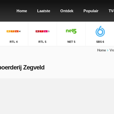
Home
Laatste
Ontdek
Populair
TV
RTL 4
RTL 5
NET 5
SBS 6
Home
Vr
boerderij Zegveld