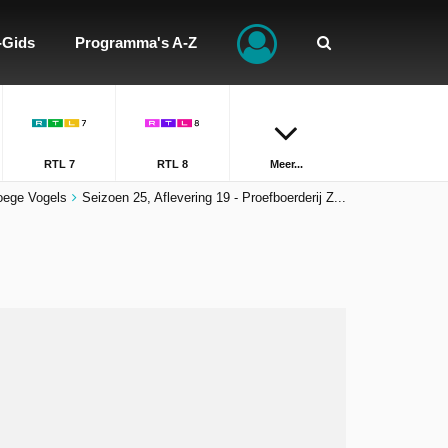
-Gids
Programma's A-Z
RTL 7
RTL 8
Meer...
oege Vogels
Seizoen 25, Aflevering 19 - Proefboerderij Z...