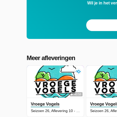
Wil je in het v
Meer afleveringen
40:58
Vroege Vogels
Vroege Vogel
Seizoen 26, Aflevering 10 - De Overlaat bij Den Bosch