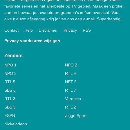
favoriete series en het allerbeste op TV gebied. Maak een profiel
aan en bewaar je favoriete programma's in één overzicht. Voor
elke nieuwe aflevering krijg je van ons een e-mail. Superhandig!
Contact
Help
Disclaimer
Privacy
RSS
Privacy voorkeuren wijzigen
Zenders
NPO 1
NPO 2
NPO 3
RTL 4
RTL 5
NET 5
SBS 6
RTL 7
RTL 8
Veronica
SBS 9
RTL Z
ESPN
Ziggo Sport
Nickelodeon