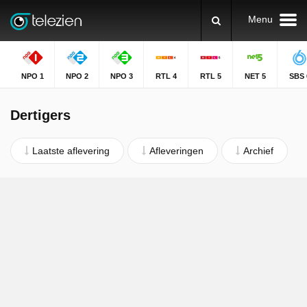
Menu
NPO 1
NPO 2
NPO 3
RTL 4
RTL 5
NET 5
SBS 
Dertigers
Laatste aflevering
Afleveringen
Archief