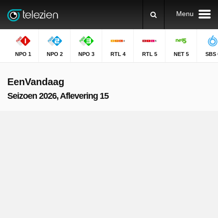
Menu
NPO 1
NPO 2
NPO 3
RTL 4
RTL 5
NET 5
SBS 
EenVandaag
Seizoen 2026, Aflevering 15