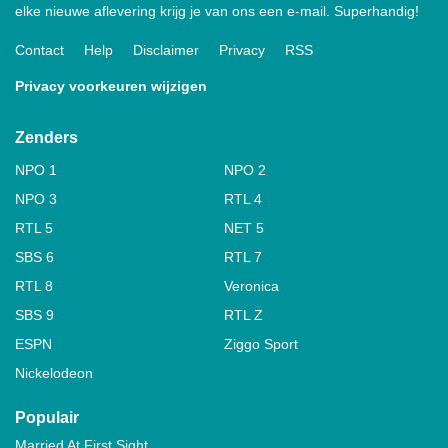
elke nieuwe aflevering krijg je van ons een e-mail. Superhandig!
Contact
Help
Disclaimer
Privacy
RSS
Privacy voorkeuren wijzigen
Zenders
NPO 1
NPO 2
NPO 3
RTL 4
RTL 5
NET 5
SBS 6
RTL 7
RTL 8
Veronica
SBS 9
RTL Z
ESPN
Ziggo Sport
Nickelodeon
Populair
Married At First Sight