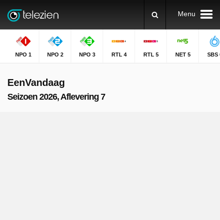
Menu
NPO 1
NPO 2
NPO 3
RTL 4
RTL 5
NET 5
SBS 
EenVandaag
Seizoen 2026, Aflevering 7