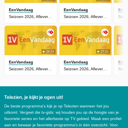
EenVandaag
EenVandaag
Een
Seizoen 2026, Aflevering 87
Seizoen 2026, Aflevering 16
26:33
27:21
EenVandaag
EenVandaag
Een
Seizoen 2026, Aflevering 15
Seizoen 2026, Aflevering 14
Telezien, je kijkt je ogen uit!
De beste programma's kijk je op Telezien wanneer het jou
uitkomt. Vergeet die tv-gids: wij houden jou op de hoogte van je
favoriete series en het allerbeste op TV gebied. Maak een profiel
aan en bewaar je favoriete programma's in één overzicht. Voor