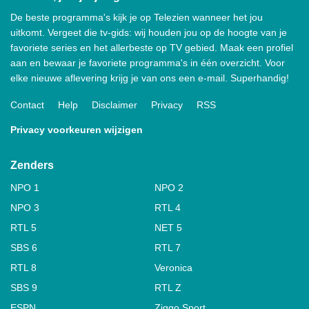
De beste programma's kijk je op Telezien wanneer het jou
uitkomt. Vergeet die tv-gids: wij houden jou op de hoogte van je
favoriete series en het allerbeste op TV gebied. Maak een profiel
aan en bewaar je favoriete programma's in één overzicht. Voor
elke nieuwe aflevering krijg je van ons een e-mail. Superhandig!
Contact
Help
Disclaimer
Privacy
RSS
Privacy voorkeuren wijzigen
Zenders
NPO 1
NPO 2
NPO 3
RTL 4
RTL 5
NET 5
SBS 6
RTL 7
RTL 8
Veronica
SBS 9
RTL Z
ESPN
Ziggo Sport