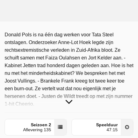
Donald Pols is na één dag werken voor Tata Steel
ontslagen. Onderzoeker Anne-Lot Hoek legde zijn
rechtsextremistische verleden in Zuid-Afrika bloot. Ze
schuift samen met Faiza Oulahsen en Jort Kelder aan. -
Kabinet Jetten trad honderd dagen geleden aan. Hoe is het
nu met het minderheidskabinet? We bespreken het met
Joost Vullings. - Brankele Frank kreeg tot twee keer toe
een burn-out. Ze vertelt wat dat nou eigenlijk met je
hersenen doet. - Justen de Wildt treedt op met zijn nummer
1-hit Cheerio.
Eva is door NPO 1 uitgezonden op dinsdag 2 juni 2026 om
19:05 uur.
Seizoen 2
Speelduur
Aflevering 135
47:15