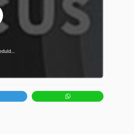
duld...