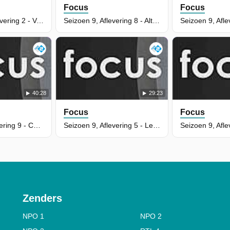
Focus
Focus
Seizoen 10, Aflevering 2 - Vals alarm bij borstkanker
Seizoen 9, Aflevering 8 - Altijd moe
40:28
29:23
Focus
Focus
Seizoen 9, Aflevering 9 - Chirurgische precisie
Seizoen 9, Aflevering 5 - Leesvrees
Zenders
NPO 1
NPO 2