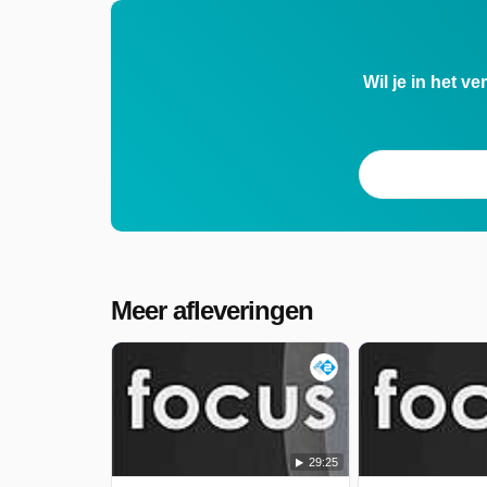
Wil je in het v
Meer afleveringen
29:25