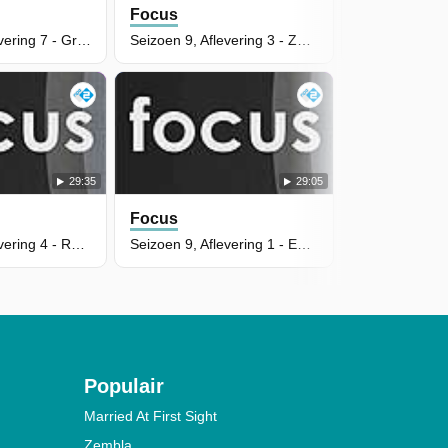
Focus
Focus
Seizoen 9, Aflevering 7 - Groene pesticiden
Seizoen 9, Aflevering 3 - Zeehonden in zwaar weer
29:35
29:05
Focus
Seizoen 9, Aflevering 4 - Robotbenen
Seizoen 9, Aflevering 1 - Eendagshaantjes
Populair
Married At First Sight
Zembla