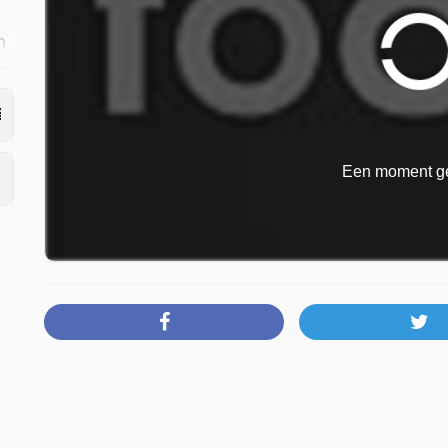
.
n
Een moment ge
r