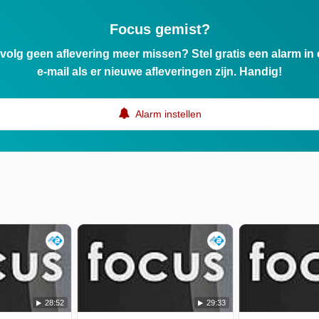
Focus gemist?
ervolg geen aflevering meer missen? Stel gratis een alarm i
e-mail als er nieuwe afleveringen zijn. Handig!
Alarm instellen
28:52
29:33