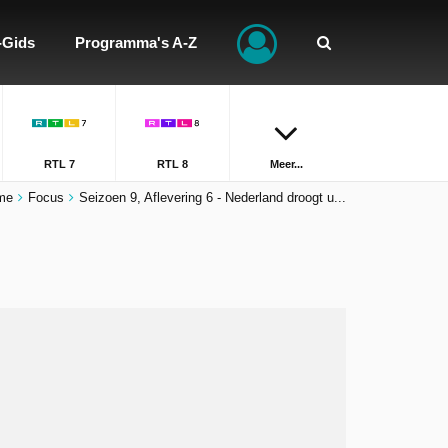
-Gids
Programma's A-Z
RTL 7
RTL 8
Meer...
me
Focus
Seizoen 9, Aflevering 6 - Nederland droogt u...