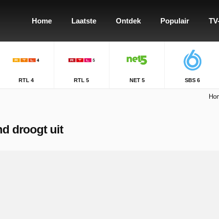
Home
Laatste
Ontdek
Populair
TV
RTL 4
RTL 5
NET 5
SBS 6
Ho
nd droogt uit