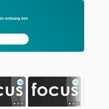
n en ontvang een
28:28
29:13