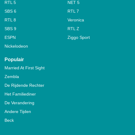
RTL 5
NET 5
SBS 6
RTL 7
RTL 8
Veronica
SBS 9
RTL Z
ESPN
Ziggo Sport
Nickelodeon
Populair
Married At First Sight
Zembla
De Rijdende Rechter
Het Familiediner
De Verandering
Andere Tijden
Beck