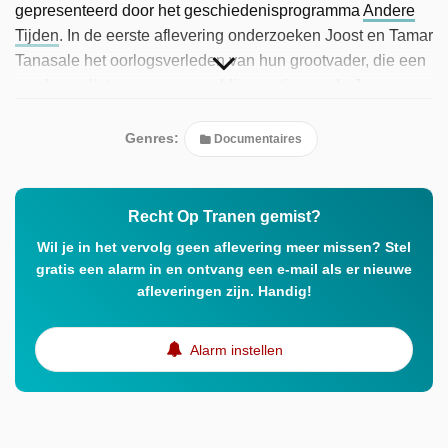
gepresenteerd door het geschiedenisprogramma
Andere
Tijden
. In de eerste aflevering onderzoeken Joost en Tamar
Tanasale het oorlogsverleden van hun grootvader, die een
verslag naliet over een vergeldingsactie van de Japanse
bezetter in 1945. In de tweede aflevering proberen Dylan
en Josephine het beeld van hun grootmoeder Coosje te
Genres:
Documentaires
rijmen met een foto waarop zij met een wapen tussen
verzetsstrijders staat.
Recht Op Tranen gemist?
Wil je in het vervolg geen aflevering meer missen? Stel
gratis een alarm in en ontvang een e-mail als er nieuwe
afleveringen zijn. Handig!
Alarm instellen