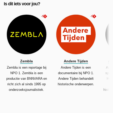
Is dit iets voor jou?
Zembla
Andere Tijden
An
Zembla is een reportage bij
Andere Tijden is een
Ande
NPO 1. Zembla is een
documentaire bij NPO 1.
spor
productie van BNNVARA en
Andere Tijden behandelt
Het
richt zich al sinds 1995 op
historische onderwerpen.
Ti
onderzoeksjournalistiek.
histor