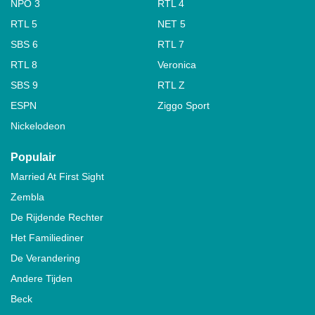
NPO 3
RTL 4
RTL 5
NET 5
SBS 6
RTL 7
RTL 8
Veronica
SBS 9
RTL Z
ESPN
Ziggo Sport
Nickelodeon
Populair
Married At First Sight
Zembla
De Rijdende Rechter
Het Familiediner
De Verandering
Andere Tijden
Beck