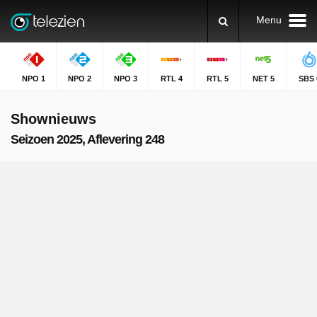
Menu
NPO 1
NPO 2
NPO 3
RTL 4
RTL 5
NET 5
SBS 
Shownieuws
Seizoen 2025, Aflevering 248