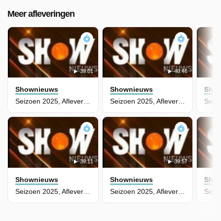
Meer afleveringen
39:01
40:46
Shownieuws
Shownieuws
Sho
Seizoen 2025, Aflevering 258
Seizoen 2025, Aflevering 257
39:11
39:57
Shownieuws
Shownieuws
Sho
Seizoen 2025, Aflevering 256
Seizoen 2025, Aflevering 255