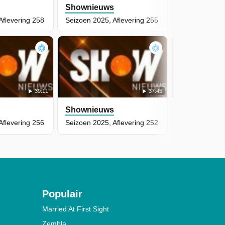
s
Shownieuws
Shownieuw
Aflevering 258
Seizoen 2025, Aflevering 255
Seizoen 2025,
39:11
37:45
s
Shownieuws
Shownieuw
Aflevering 256
Seizoen 2025, Aflevering 252
Seizoen 2025,
Populair
Married At First Sight
Zembla