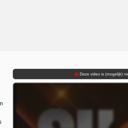
Deze video is (mogelijk) n
.
in
s