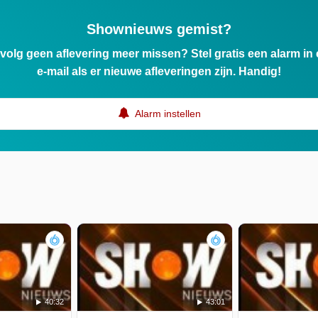
Shownieuws gemist?
ervolg geen aflevering meer missen? Stel gratis een alarm i
e-mail als er nieuwe afleveringen zijn. Handig!
Alarm instellen
40:32
43:01