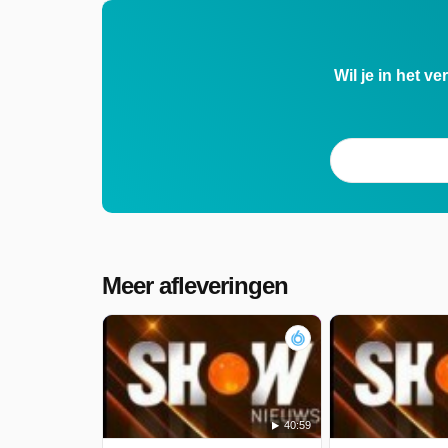
Wil je in het v
Meer afleveringen
40:59