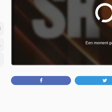
n
Een moment ge