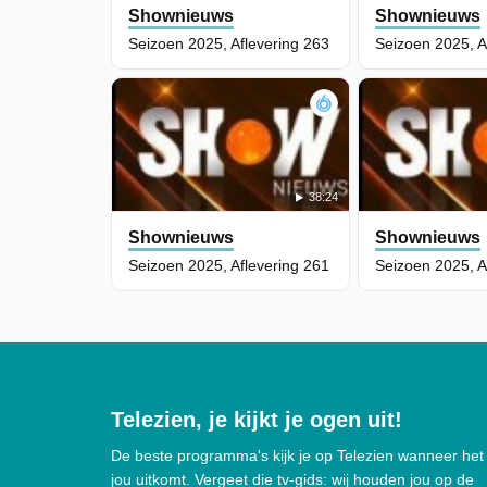
Shownieuws
Shownieuws
Seizoen 2025, Aflevering 263
Seizoen 2025, A
38:24
Shownieuws
Shownieuws
Seizoen 2025, Aflevering 261
Seizoen 2025, A
Telezien, je kijkt je ogen uit!
De beste programma's kijk je op Telezien wanneer het
jou uitkomt. Vergeet die tv-gids: wij houden jou op de