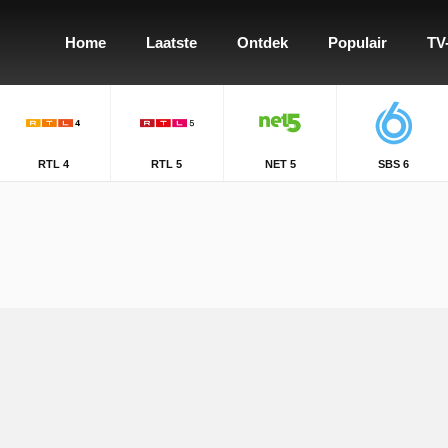
Home
Laatste
Ontdek
Populair
TV
RTL 4
RTL 5
NET 5
SBS 6