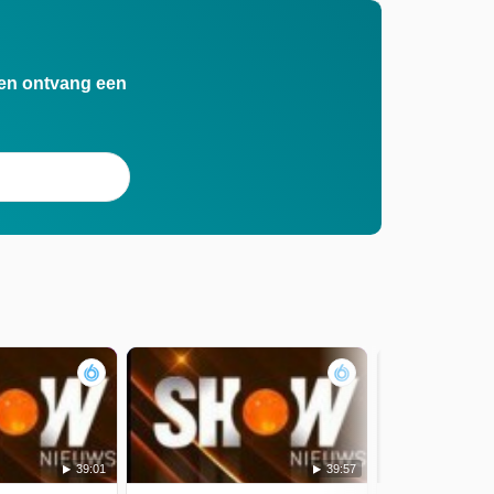
n en ontvang een
39:01
39:57