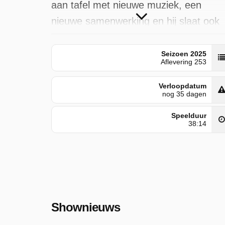
aan tafel met nieuwe muziek, een
nieuwe samenwerking en hij slaat ook
een nieuwe, verrassende weg in.
Seizoen 2025
Shownieuws is door SBS 6 uitgezonde
Aflevering 253
op woensdag 10 september 2025 om
Verloopdatum
23:03 uur.
nog 35 dagen
Speelduur
38:14
Shownieuws