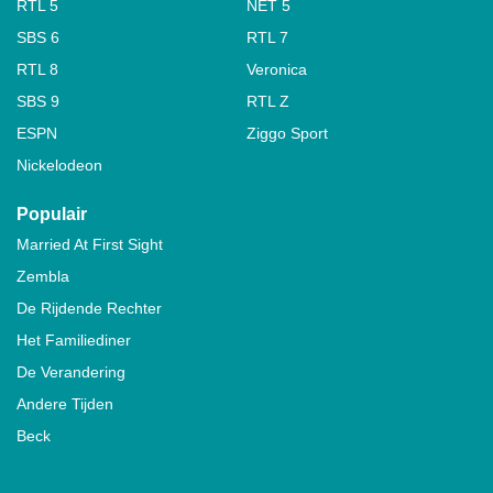
RTL 5
NET 5
SBS 6
RTL 7
RTL 8
Veronica
SBS 9
RTL Z
ESPN
Ziggo Sport
Nickelodeon
Populair
Married At First Sight
Zembla
De Rijdende Rechter
Het Familiediner
De Verandering
Andere Tijden
Beck