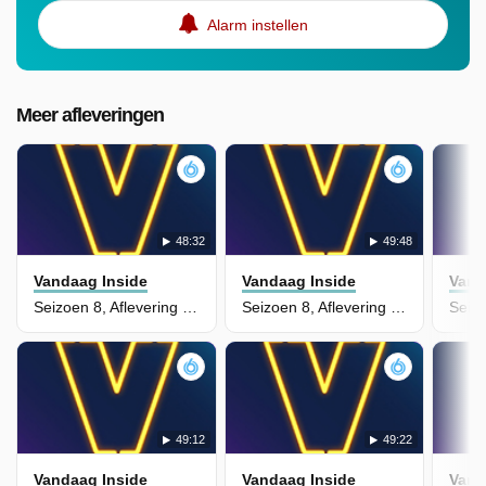
Alarm instellen
Meer afleveringen
48:32
49:48
Vandaag Inside
Vandaag Inside
Vand
Seizoen 8, Aflevering 68
Seizoen 8, Aflevering 67
49:12
49:22
Vandaag Inside
Vandaag Inside
Vand