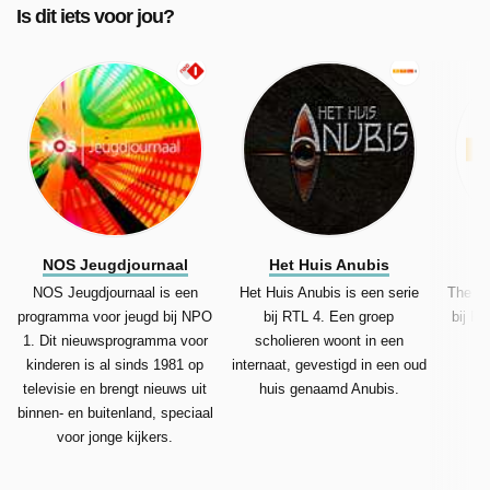
Is dit iets voor jou?
NOS Jeugdjournaal
Het Huis Anubis
T
NOS Jeugdjournaal is een
Het Huis Anubis is een serie
The Th
programma voor jeugd bij NPO
bij RTL 4. Een groep
bij R
1. Dit nieuwsprogramma voor
scholieren woont in een
w
kinderen is al sinds 1981 op
internaat, gevestigd in een oud
televisie en brengt nieuws uit
huis genaamd Anubis.
binnen- en buitenland, speciaal
voor jonge kijkers.