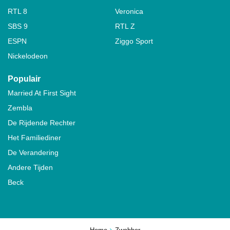
RTL 8
Veronica
SBS 9
RTL Z
ESPN
Ziggo Sport
Nickelodeon
Populair
Married At First Sight
Zembla
De Rijdende Rechter
Het Familiediner
De Verandering
Andere Tijden
Beck