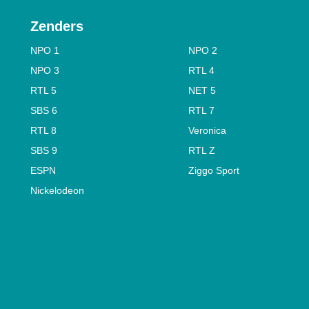
Zenders
NPO 1
NPO 2
NPO 3
RTL 4
RTL 5
NET 5
SBS 6
RTL 7
RTL 8
Veronica
SBS 9
RTL Z
ESPN
Ziggo Sport
Nickelodeon