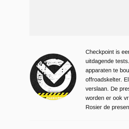
Checkpoint is ee
uitdagende test
apparaten te bou
offroadskelter. 
verslaan. De pre
worden er ook v
Rosier de presen