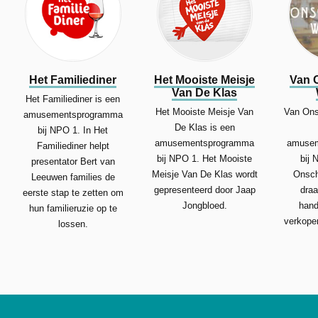
Het Familiediner
Het Mooiste Meisje
Van 
Van De Klas
Het Familiediner is een
Het Mooiste Meisje Van
Van Ons
amusementsprogramma
De Klas is een
bij NPO 1. In Het
amusementsprogramma
amusem
Familiediner helpt
bij NPO 1. Het Mooiste
bij 
presentator Bert van
Meisje Van De Klas wordt
Onsch
Leeuwen families de
gepresenteerd door Jaap
draa
eerste stap te zetten om
Jongbloed.
hand
hun familieruzie op te
verkope
lossen.