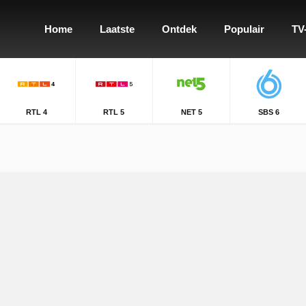
Home
Laatste
Ontdek
Populair
TV
RTL 4
RTL 5
NET 5
SBS 6