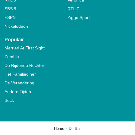
SBS 9
RTL Z
ESPN
Ziggo Sport
Nickelodeon
Populair
Married At First Sight
Zembla
De Rijdende Rechter
Het Familiediner
De Verandering
Andere Tijden
Beck
Home
Dr. Bull