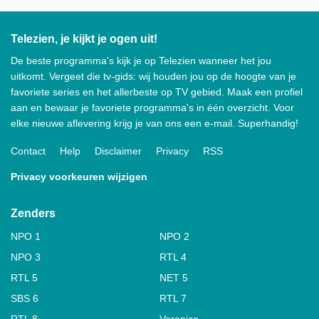
Telezien, je kijkt je ogen uit!
De beste programma's kijk je op Telezien wanneer het jou
uitkomt. Vergeet die tv-gids: wij houden jou op de hoogte van je
favoriete series en het allerbeste op TV gebied. Maak een profiel
aan en bewaar je favoriete programma's in één overzicht. Voor
elke nieuwe aflevering krijg je van ons een e-mail. Superhandig!
Contact
Help
Disclaimer
Privacy
RSS
Privacy voorkeuren wijzigen
Zenders
NPO 1
NPO 2
NPO 3
RTL 4
RTL 5
NET 5
SBS 6
RTL 7
RTL 8
Veronica