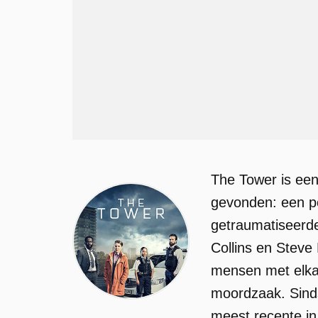
The Tower is ee
gevonden: een po
getraumatiseerde
Collins en Steve
mensen met elkaar
moordzaak. Sinds
meest recente in