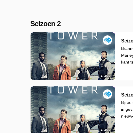
Seizoen 2
Seizo
Branno
Marle
kant t
45:27
Seizo
Bij ee
in gev
nieuwe
45:23