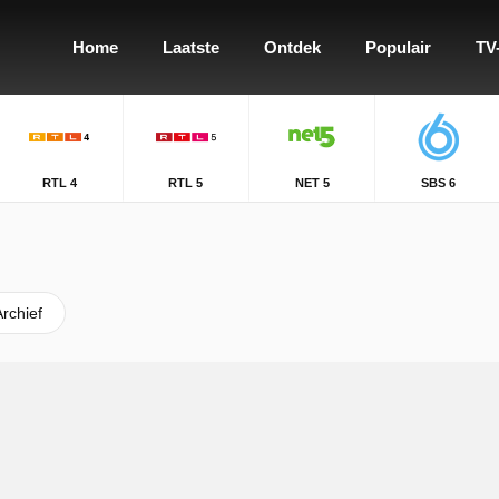
Home
Laatste
Ontdek
Populair
TV
RTL 4
RTL 5
NET 5
SBS 6
Archief