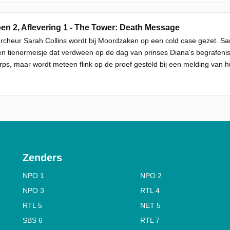
en 2, Aflevering 1 - The Tower: Death Message
cheur Sarah Collins wordt bij Moordzaken op een cold case gezet. S
n tienermeisje dat verdween op de dag van prinses Diana's begrafenis.
rps, maar wordt meteen flink op de proef gesteld bij een melding van hu
Zenders
NPO 1
NPO 2
NPO 3
RTL 4
RTL 5
NET 5
SBS 6
RTL 7