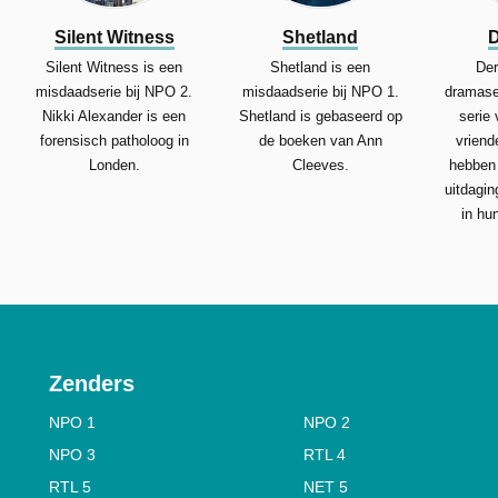
Silent Witness
Shetland
D
Silent Witness is een
Shetland is een
Der
misdaadserie bij NPO 2.
misdaadserie bij NPO 1.
dramase
Nikki Alexander is een
Shetland is gebaseerd op
serie 
forensisch patholoog in
de boeken van Ann
vriend
Londen.
Cleeves.
hebben
uitdagin
in hun
Zenders
NPO 1
NPO 2
NPO 3
RTL 4
RTL 5
NET 5