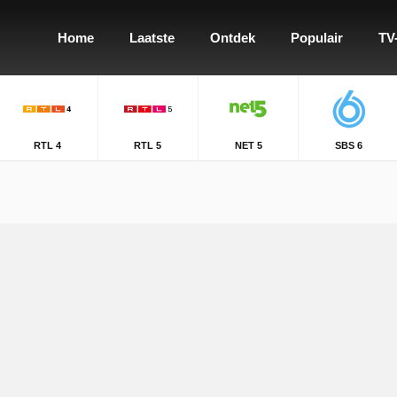
Home
Laatste
Ontdek
Populair
TV
RTL 4
RTL 5
NET 5
SBS 6