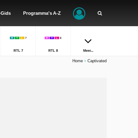
-Gids
Programma's A-Z
RTL 7
RTL 8
Meer...
Home
Captivated