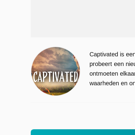
Captivated is ee
probeert een nie
ontmoeten elkaar
waarheden en on