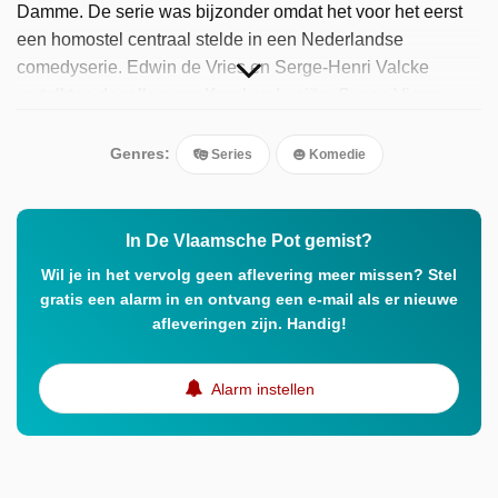
Damme. De serie was bijzonder omdat het voor het eerst
een homostel centraal stelde in een Nederlandse
comedyserie. Edwin de Vries en Serge-Henri Valcke
vertolkten de rollen van Karel en Luciën. Susan Visser
speelde Dirkje, het nichtje van Luciën, en Frans van
Deursen speelde Frits. De serie werd in de jaren negentig
Genres:
Series
Komedie
uitgezonden en was een groot succes bij het publiek.
In De Vlaamsche Pot gemist?
Wil je in het vervolg geen aflevering meer missen? Stel
gratis een alarm in en ontvang een e-mail als er nieuwe
afleveringen zijn. Handig!
Alarm instellen