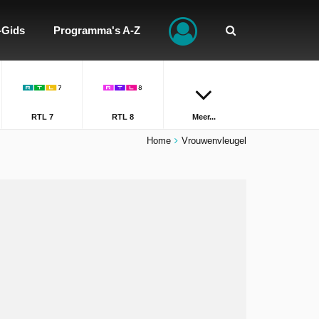
-Gids
Programma's A-Z
RTL 7
RTL 8
Meer...
Home
Vrouwenvleugel