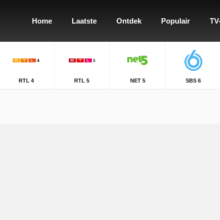
Home
Laatste
Ontdek
Populair
TV
RTL 4
RTL 5
NET 5
SBS 6