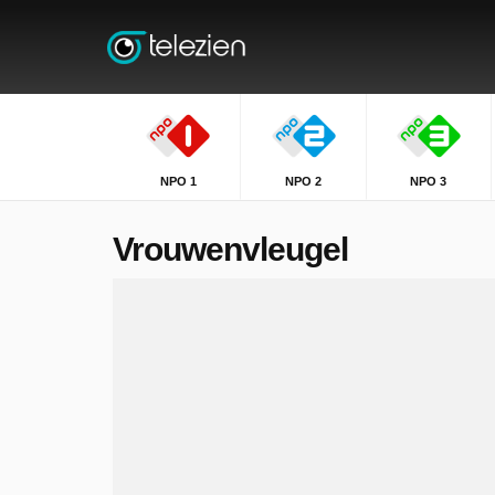
NPO 1
NPO 2
NPO 3
Vrouwenvleugel