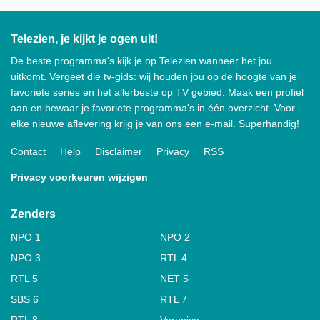
Telezien, je kijkt je ogen uit!
De beste programma's kijk je op Telezien wanneer het jou
uitkomt. Vergeet die tv-gids: wij houden jou op de hoogte van je
favoriete series en het allerbeste op TV gebied. Maak een profiel
aan en bewaar je favoriete programma's in één overzicht. Voor
elke nieuwe aflevering krijg je van ons een e-mail. Superhandig!
Contact
Help
Disclaimer
Privacy
RSS
Privacy voorkeuren wijzigen
Zenders
NPO 1
NPO 2
NPO 3
RTL 4
RTL 5
NET 5
SBS 6
RTL 7
RTL 8
Veronica