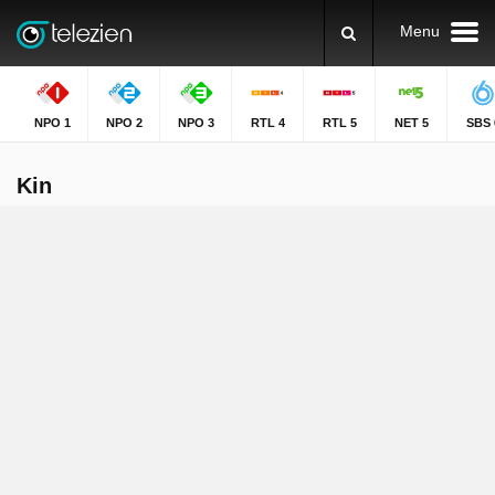
Menu
NPO 1
NPO 2
NPO 3
RTL 4
RTL 5
NET 5
SBS 
Kin