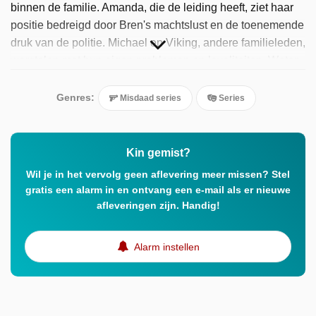
binnen de familie. Amanda, die de leiding heeft, ziet haar
positie bedreigd door Bren's machtslust en de toenemende
druk van de politie. Michael en Viking, andere familieleden,
worstelen met hun eigen problemen en loyaliteiten. Weten
de Kinsella's hun macht te behouden en hun vijanden te
overwinnen?
Genres:
Misdaad series
Series
Kin gemist?
Wil je in het vervolg geen aflevering meer missen? Stel
gratis een alarm in en ontvang een e-mail als er nieuwe
afleveringen zijn. Handig!
Alarm instellen