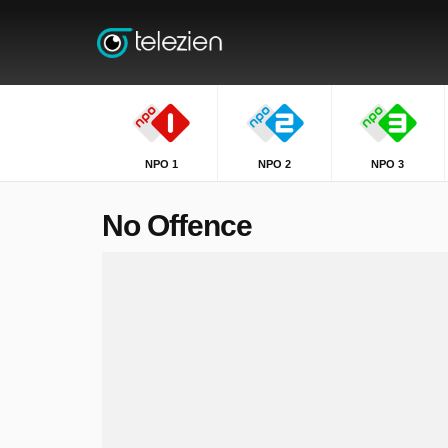
NPO 1
NPO 2
NPO 3
No Offence