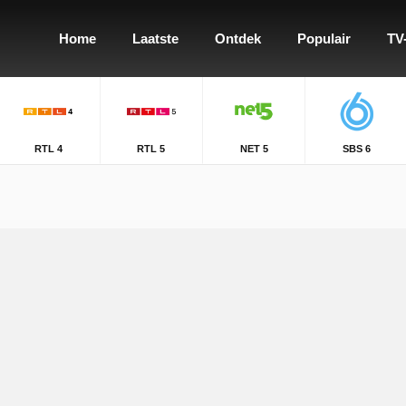
Home
Laatste
Ontdek
Populair
TV
RTL 4
RTL 5
NET 5
SBS 6