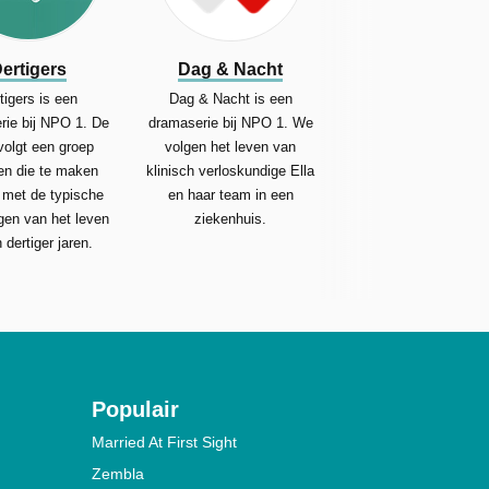
ertigers
Dag & Nacht
tigers is een
Dag & Nacht is een
rie bij NPO 1. De
dramaserie bij NPO 1. We
volgt een groep
volgen het leven van
en die te maken
klinisch verloskundige Ella
 met de typische
en haar team in een
gen van het leven
ziekenhuis.
 dertiger jaren.
Populair
Married At First Sight
Zembla