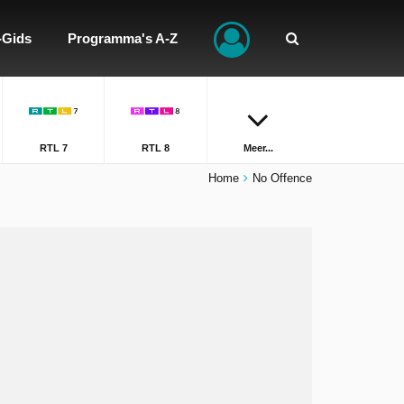
-Gids
Programma's A-Z
RTL 7
RTL 8
Meer...
Home
No Offence