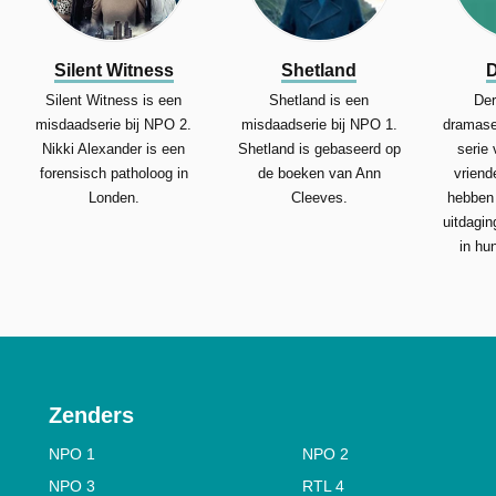
Silent Witness
Shetland
D
Silent Witness is een
Shetland is een
Der
misdaadserie bij NPO 2.
misdaadserie bij NPO 1.
dramase
Nikki Alexander is een
Shetland is gebaseerd op
serie 
forensisch patholoog in
de boeken van Ann
vriend
Londen.
Cleeves.
hebben
uitdagin
in hun
Zenders
NPO 1
NPO 2
NPO 3
RTL 4