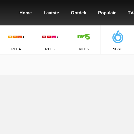
Home
Laatste
Ontdek
Populair
TV
RTL 4
RTL 5
NET 5
SBS 6