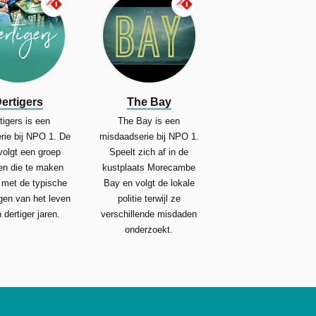
ertigers
The Bay
tigers is een
The Bay is een
rie bij NPO 1. De
misdaadserie bij NPO 1.
volgt een groep
Speelt zich af in de
en die te maken
kustplaats Morecambe
 met de typische
Bay en volgt de lokale
gen van het leven
politie terwijl ze
 dertiger jaren.
verschillende misdaden
onderzoekt.