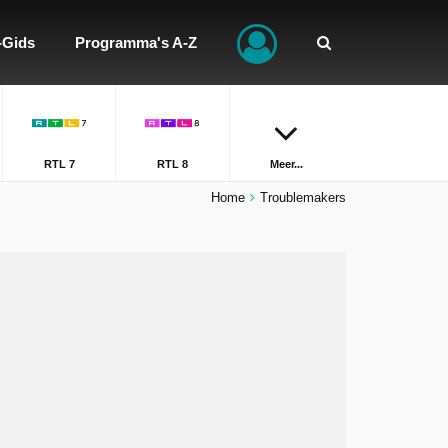
-Gids
Programma's A-Z
RTL 7
RTL 8
Meer...
Home
Troublemakers