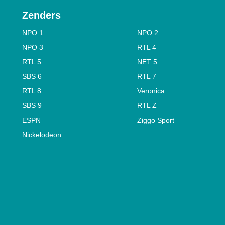
Zenders
NPO 1
NPO 2
NPO 3
RTL 4
RTL 5
NET 5
SBS 6
RTL 7
RTL 8
Veronica
SBS 9
RTL Z
ESPN
Ziggo Sport
Nickelodeon