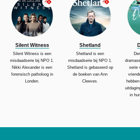
Silent Witness
Shetland
D
Silent Witness is een
Shetland is een
Der
misdaadserie bij NPO 1.
misdaadserie bij NPO 1.
dramase
Nikki Alexander is een
Shetland is gebaseerd op
serie 
forensisch patholoog in
de boeken van Ann
vriend
Londen.
Cleeves.
hebben
uitdagin
in hun