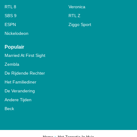
RTL 8
Veronica
SBS 9
RTL Z
ESPN
Ziggo Sport
Nickelodeon
Populair
Married At First Sight
Zembla
De Rijdende Rechter
Het Familiediner
De Verandering
Andere Tijden
Beck