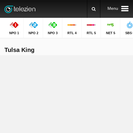
Menu
NPO 1
NPO 2
NPO 3
RTL 4
RTL 5
NET 5
SBS 
Tulsa King