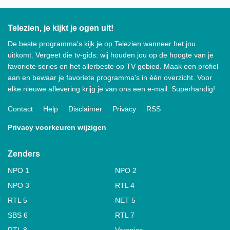
Telezien, je kijkt je ogen uit!
De beste programma's kijk je op Telezien wanneer het jou
uitkomt. Vergeet die tv-gids: wij houden jou op de hoogte van je
favoriete series en het allerbeste op TV gebied. Maak een profiel
aan en bewaar je favoriete programma's in één overzicht. Voor
elke nieuwe aflevering krijg je van ons een e-mail. Superhandig!
Contact
Help
Disclaimer
Privacy
RSS
Privacy voorkeuren wijzigen
Zenders
NPO 1
NPO 2
NPO 3
RTL 4
RTL 5
NET 5
SBS 6
RTL 7
RTL 8
Veronica