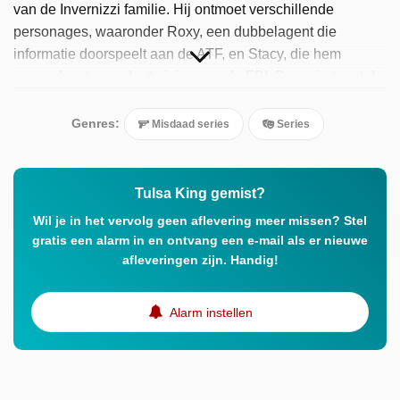
van de Invernizzi familie. Hij ontmoet verschillende
personages, waaronder Roxy, een dubbelagent die
informatie doorspeelt aan de ATF, en Stacy, die hem
waarschuwt voor de dreiging van de FBI. De serie toont de
uitdagingen en gevaren waarmee Dwight wordt
geconfronteerd terwijl hij zijn criminele imperium opbouwt
Genres:
Misdaad series
Series
en zijn familie probeert te beschermen.
Tulsa King gemist?
Wil je in het vervolg geen aflevering meer missen? Stel
gratis een alarm in en ontvang een e-mail als er nieuwe
afleveringen zijn. Handig!
Alarm instellen