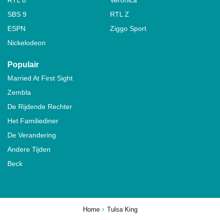
SBS 9
RTL Z
ESPN
Ziggo Sport
Nickelodeon
Populair
Married At First Sight
Zembla
De Rijdende Rechter
Het Familiediner
De Verandering
Andere Tijden
Beck
Home
Tulsa King